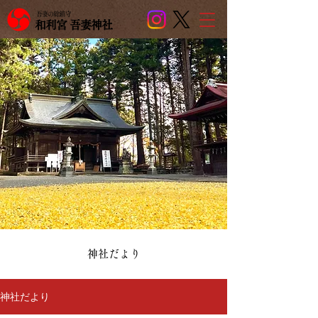
吾妻の総鎮守
和利宮 吾妻神社
​神社だより
神社だより