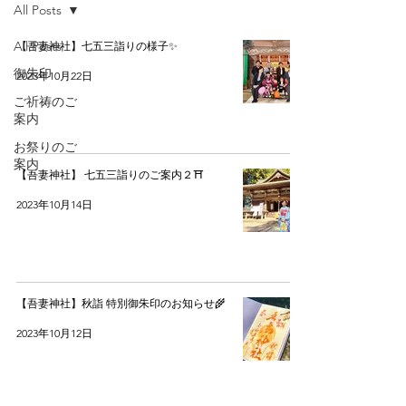
All Posts
All Posts
【吾妻神社】七五三詣りの様子✨
御朱印
2023年10月22日
ご祈祷のご
案内
お祭りのご
案内
【吾妻神社】 七五三詣りのご案内２⛩️
2023年10月14日
【吾妻神社】秋詣 特別御朱印のお知らせ🌾
2023年10月12日