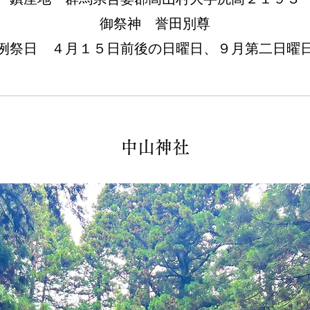
御祭神 誉田別尊
​例祭日 ４月１５日前後の日曜日、９月第二日曜
中山神社