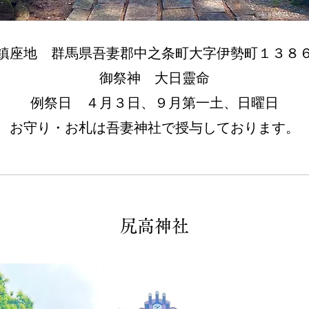
​鎮座地 群馬県吾妻郡中之条町大字伊勢町１３８
​御祭神
大日靈命
例祭日 ４月３日、９月第一土、日曜日
​お守り・お札は吾妻神社で授与しております。
尻高神社