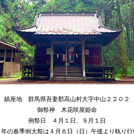
​鎮座地 群馬県吾妻郡高山村大字中山２２０２
​御祭神 木花咲屋姫命
​例祭日 ４月１日、９月１日
７年の春季例大祭は４月６日（日）午後より執り行