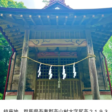
​鎮座地 群馬県吾妻郡高山村大字尻高２１９３