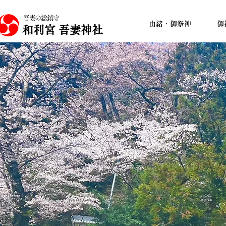
吾妻の総鎮守
由緒・御祭神
御
和利宮 吾妻神社