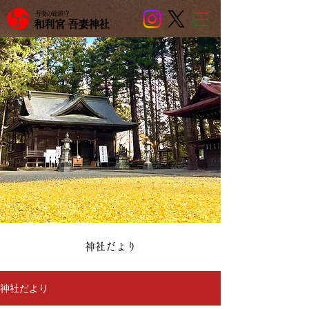
吾妻の総鎮守
和利宮 吾妻神社
​神社だより
神社だより