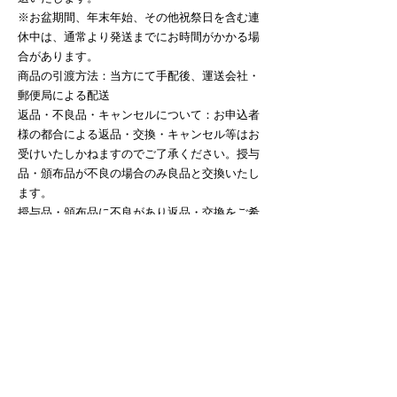
※お盆期間、年末年始、その他祝祭日を含む連
休中は、通常より発送までにお時間がかかる場
合があります。
商品の引渡方法：当方にて手配後、運送会社・
郵便局による配送
返品・不良品・キャンセルについて：お申込者
様の都合による返品・交換・キャンセル等はお
受けいたしかねますのでご了承ください。授与
品・頒布品が不良の場合のみ良品と交換いたし
ます。
授与品・頒布品に不良があり返品・交換をご希
望の場合は、授与品・頒布品到着より７日以内
にお問い合わせください。
システムの都合上、当社の思いと異なる表記
（購入、カートに入れる等）がございますが、
ご理解のほどお願いいたします。
ホームに戻る
オンライン授与所に戻る