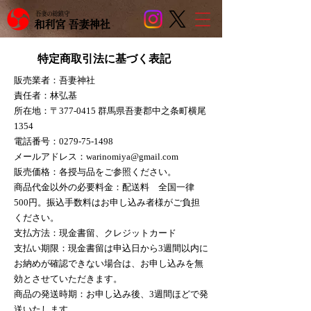
吾妻の総鎮守
和利宮 吾妻神社
特定商取引法に基づく表記
販売業者：吾妻神社
責任者：林弘基
所在地：〒377-0415 群馬県吾妻郡中之条町横尾
1354
電話番号：0279-75-1498
メールアドレス：
warinomiya@gmail.com
販売価格：各授与品をご参照ください。
商品代金以外の必要料金：配送料 全国一律
500円。振込手数料はお申し込み者様がご負担
ください。
支払方法：現金書留、クレジットカード
支払い期限：現金書留は申込日から3週間以内に
お納めが確認できない場合は、お申し込みを無
効とさせていただきます。
商品の発送時期：お申し込み後、3週間ほどで発
送いたします。