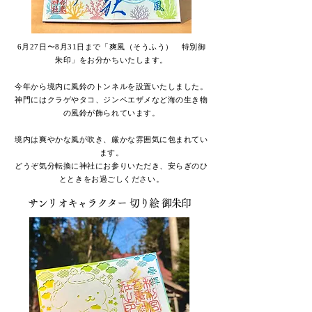
6月27日〜8月31日まで「爽風（そうふう）
特別御
朱印」をお分かちいたします。
今年から境内に風鈴のトンネルを設置いたしました。
神門にはクラゲやタコ、ジンベエザメなど海の生き物
の風鈴が飾られています。
境内は爽やかな風が吹き、厳かな雰囲気に包まれてい
ます。
どうぞ気分転換に神社にお参りいただき、安らぎのひ
とときをお過ごしください。
サンリオ​キャラクター 切り絵 御朱印