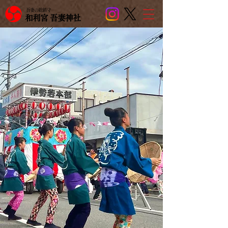
吾妻の総鎮守
和利宮 吾妻神社
和利宮
吾
妻
神
社