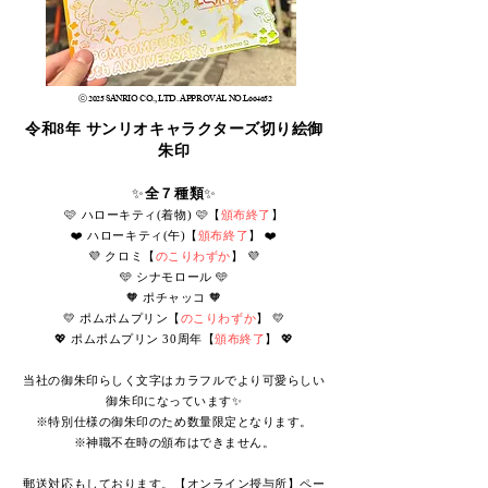
​ ⓒ 2025 SANRIO CO., LTD. APPROVAL NO.L664652
令和8年 サンリオキャラクターズ切り絵御
朱印
✨
全７種類
✨
🩷 ハローキティ(着物) 🩷【
頒布終了
】
❤️ ハローキティ(午)【
頒布終了
】 ❤️
💜 クロミ【
のこりわずか
】 💜
🩵 シナモロール 🩵
🧡 ポチャッコ 🧡
💛 ポムポムプリン【
のこりわずか
】 💛
💖 ポムポムプリン 30周年【
頒布終了
】 💖
当社の御朱印らしく文字はカラフルでより可愛らしい
御朱印になっています✨
※特別仕様の御朱印のため数量限定となります。
※神職不在時の頒布はできません。
郵送対応もしております。【オンライン授与所】ペー