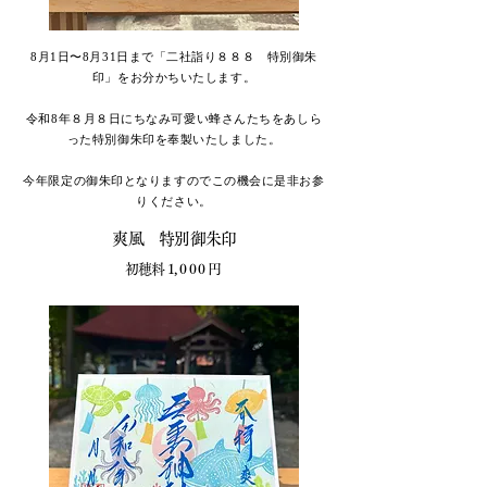
8
月1日〜8月31日まで「二社詣り８８８
特別御朱
印」をお分かちいたします。
令和8年８月８日にちなみ可愛い
蜂さんたちをあしら
った特別御朱印を
奉製いたしました。
今年限定の御朱印となりますのでこの機会に是非お参
りください。
​爽風 特別御朱印
初穂料 1, 0 0 0
円