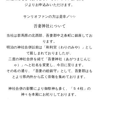
ジよりお申込みいただけます。
サンリオファンの方は是非🪄✨✨
​吾妻神社について
当社は群馬県の​北西部、吾妻郡中之条町に鎮座してお
ります。
明治の神社合併以前は「和利宮（わりのみや）」とし
て親しまれておりましたが、
二度の神社合併を経て「吾妻神社（あがつまじんじ
ゃ）」へと社名を変更し、今日に至ります。
その名の通り、『吾妻の総鎮守』として、吾妻郡はも
とより県内外から広く崇敬を集めております。
神社合併の影響により御祭神も多く、「５４柱」の
神々を本殿にお祀りしております。
主祭神である大穴牟遲神（おおなむちのかみ）は大国
主（おおくにぬし）とも呼ばれ、
中古の時代は『和利大明神（わりだいみょうじん）』
として慕われておりました。
和利大明神とは『神道集』巻六の三十四「児持山大明
神の事」に登場する神様で、