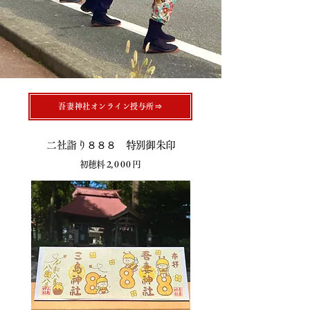
吾妻神社オンライン授与所⇒
​二社詣り８８８ 特別御朱印
初穂料 2, 0 0 0
円