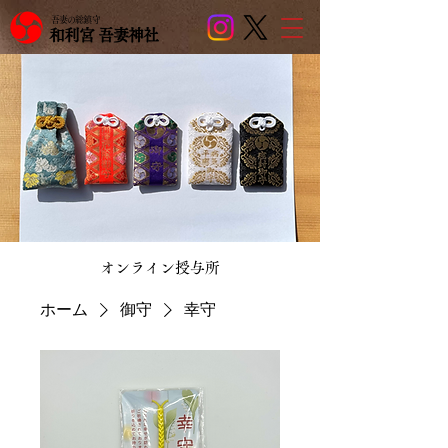
吾妻の総鎮守
和利宮 吾妻神社
​オンライン授与所
ホーム
御守
幸守