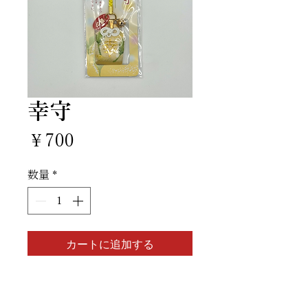
幸守
価
￥700
格
数量
*
カートに追加する
申し込む