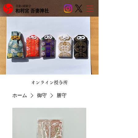
吾妻の総鎮守
和利宮 吾妻神社
​オンライン授与所
ホーム
御守
勝守