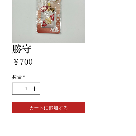
勝守
価
￥700
格
数量
*
カートに追加する
申し込む