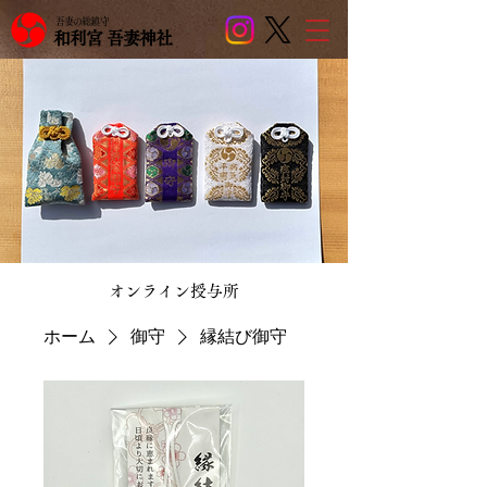
吾妻の総鎮守
和利宮 吾妻神社
​オンライン授与所
ホーム
御守
縁結び御守