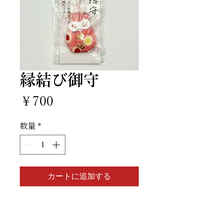
縁結び御守
価
￥700
格
数量
*
カートに追加する
申し込む