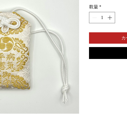
格
数量
*
カ