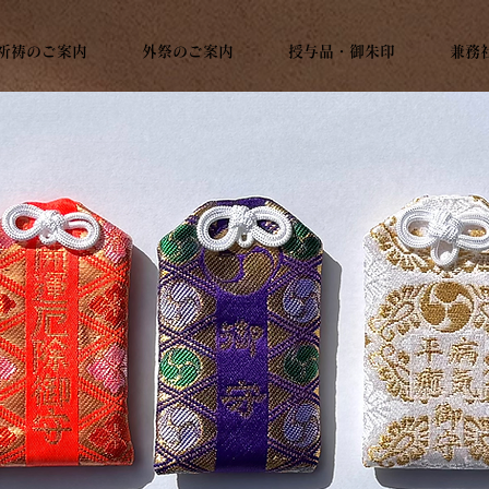
祈祷のご案内
外祭のご案内
授与品・御朱印
兼務