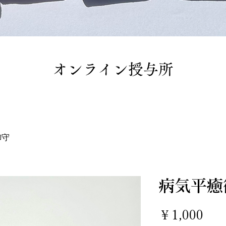
​オンライン授与所
御守
病気平癒
価
￥1,000