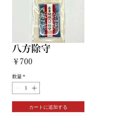
八方除守
価
￥700
格
数量
*
カートに追加する
申し込む