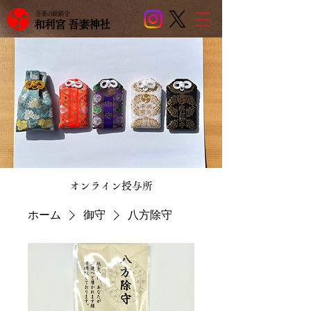
吾妻の総鎮守
和利宮 吾妻神社
​オンライン授与所
ホーム
御守
八方除守