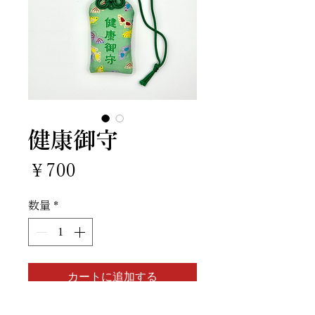
健康御守
価
￥700
格
数量
*
カートに追加する
申し込む