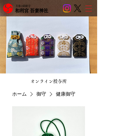
吾妻の総鎮守
和利宮 吾妻神社
​オンライン授与所
ホーム
御守
健康御守