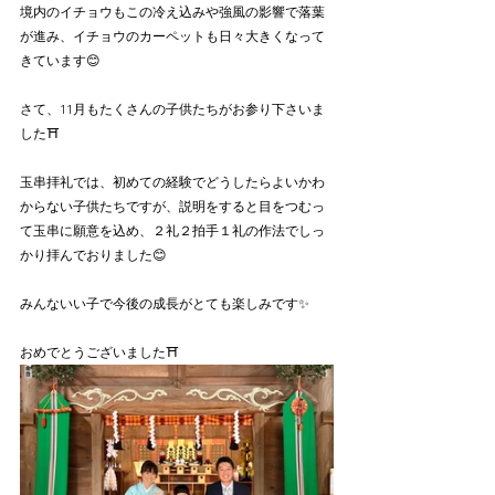
境内のイチョウもこの冷え込みや強風の影響で落葉
が進み、イチョウのカーペットも日々大きくなって
きています😊
さて、11月もたくさんの子供たちがお参り下さいま
した⛩️
玉串拝礼では、初めての経験でどうしたらよいかわ
からない子供たちですが、説明をすると目をつむっ
て玉串に願意を込め、２礼２拍手１礼の作法でしっ
かり拝んでおりました😊
みんないい子で今後の成長がとても楽しみです✨
おめでとうございました⛩️