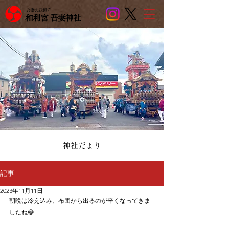
吾妻の総鎮守
和利宮 吾妻神社
​神社だより
記事
2023年11月11日
朝晩は冷え込み、布団から出るのが辛くなってきま
したね😅