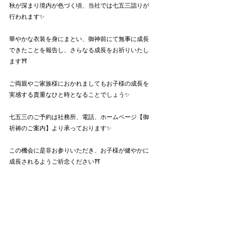
秋が深まり境内が色づく頃、当社では七五三詣りが
行われます✨
華やかな衣装を身にまとい、御神前にて無事に成長
できたことを報告し、さらなる成長をお祈りいたし
ます⛩️
ご両親やご家族様におかれましてもお子様の成長を
実感する貴重なひと時となることでしょう✨
七五三のご予約は社務所、電話、ホームページ【御
祈祷のご案内】より承っております✨
この機会に是非お参りいただき、お子様が健やかに
成長されるようご祈念ください⛩️