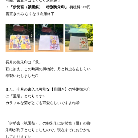
可能、書置きはなくなり次第終了
・「伊勢宮（祇園祭）　特別御朱印」 
初穂料 500円 
書置きのみ なくなり次第終了
長月の御朱印は「萩」
萩に加え、この時期の風物詩、月と鈴虫をあしらい
奉製いたしました🌕
また、今月の書入れ可能な【見開き】の特別御朱印
は「重陽」となります✨
カラフルな菊がとても可愛らしいですよね😊
「伊勢宮（祇園祭）」の御朱印は
伊勢宮（夏）の御
朱印が終了となりましたので、現在すでにお分かち
しております✨