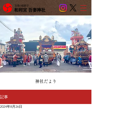
吾妻の総鎮守
和利宮 吾妻神社
​神社だより
記事
2024年8月26日