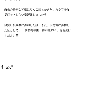
白色の特別な和紙にりんご飴とかき氷、カラフルな
提灯をあしらい奉製致しました🍭
伊勢町祇園祭に参加した証、また、伊勢宮に参拝し
た証として、 「伊勢町祇園　特別御朱印 」をお受け
ください⛩️
すべて表示
最新記事