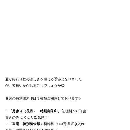
夏が終わり秋の涼しさを感じる季節となりました
が、皆様いかがお過ごしでしょうか
😊
８月の特別御朱印は３種類ご用意しております✨
・「月参り（長月）　特別御朱印」 
初穂料 500円 書
置きのみ なくなり次第終了
・「重陽　特別御朱印」
初穂料 1,000円 書置き入れ