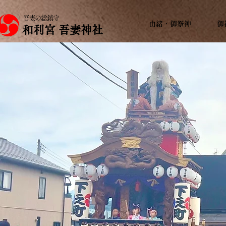
吾妻の総鎮守
由緒・御祭神
御
和利宮 吾妻神社