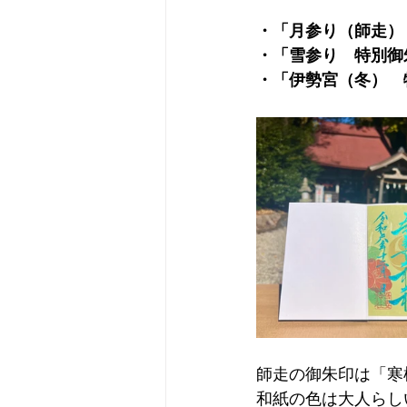
・「月参り（師走）
・「雪参り　特別御
・「伊勢宮（冬）　
師走の御朱印は「寒
和紙の色は大人らし