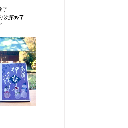
終了
なり次第終了
了