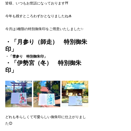
皆様、いつもお世話になっております⛩️
今年も残すところわずかとなりましたね🎍
今月は3種類の特別御朱印をご用意いたしました✨
・
「月参り（師走）　特別御朱
印」
・「雪参り　特別御朱印」
・「伊勢宮（冬）　特別御朱
印」
どれも冬らしくて可愛らしい御朱印に仕上がりまし
た😊