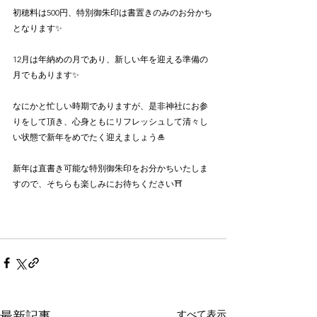
初穂料は500円、特別御朱印は書置きのみのお分かち
となります✨
12月は年納めの月であり、新しい年を迎える準備の
月でもあります✨
なにかと忙しい時期でありますが、是非神社にお参
りをして頂き、心身ともにリフレッシュして清々し
い状態で新年をめでたく迎えましょう🎍
新年は直書き可能な特別御朱印をお分かちいたしま
すので、そちらも楽しみにお待ちください⛩️
すべて表示
最新記事