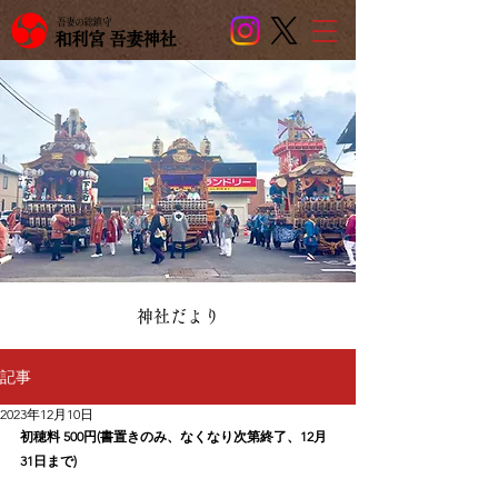
吾妻の総鎮守
和利宮 吾妻神社
​神社だより
記事
2023年12月10日
初穂料 500円(書置きのみ、なくなり次第終了、12月
31日まで)