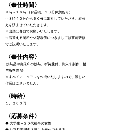
〈奉仕時間〉
９時～１６時 （お昼頃、３０分休憩あり）
※８時４０分から５０分に出社していただき、着替
えを済ませていただきます。
※出勤は各自でお願いいたします。
※着替える場所や休憩場所につきましては事前研修
でご説明いたします。
〈奉仕内容〉
 授与品や御朱印の授与、祈祷受付、御朱印製作、授
与所準備 等
※すべてマニュアルを作成いたしますので、難しい
作業はございません。
〈時給〉
１、２００円
〈応募条件〉
◆ 大学生～２０代後半の女性
◆ お正月期間中３日以上奉仕できる方