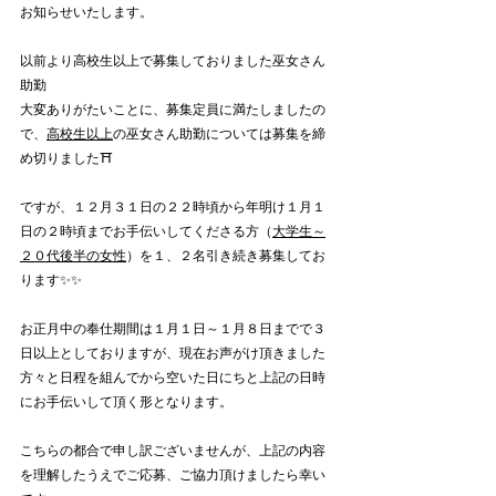
お知らせいたします。
以前より高校生以上で募集しておりました巫女さん
助勤
大変ありがたいことに、募集定員に満たしましたの
で、
高校生以上
の巫女さん助勤については募集を締
め切りました⛩️
ですが、１２月３１日の２２時頃から年明け１月１
日の２時頃までお手伝いしてくださる方（
大学生～
２０代後半の女性
）を１、２名引き続き募集してお
ります✨✨
お正月中の奉仕期間は１月１日～１月８日までで３
日以上としておりますが、現在お声がけ頂きました
方々と日程を組んでから空いた日にちと上記の日時
にお手伝いして頂く形となります。
こちらの都合で申し訳ございませんが、上記の内容
を理解したうえでご応募、ご協力頂けましたら幸い