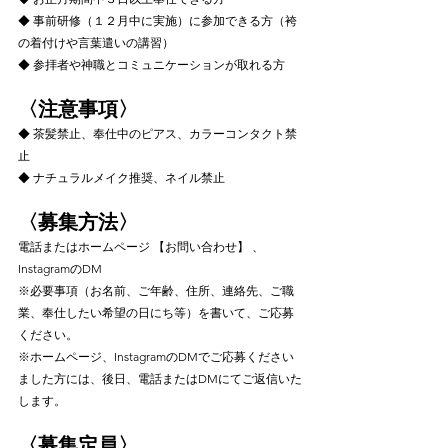
◆ 事前研修（１２月中に実施）に参加できる方（袴
の着付けや言葉遣いの講習）
◆ 参拝者や神職とコミュニケーションが取れる方
〈注意事項〉
◆ 茶髪禁止、奉仕中のピアス、カラーコンタクト禁
止
◆ ナチュラルメイク推奨、ネイル禁止
〈募集方法〉
電話またはホームページ 【お問い合わせ】 、
InstagramのDM
※必要事項（お名前、ご年齢、住所、連絡先、ご職
業、奉仕したい希望の日にち等）を書いて、ご応募
ください。
※ホームページ、InstagramのDMでご応募ください
ました方には、後日、電話またはDMにてご返信いた
します。
〈募集定員〉