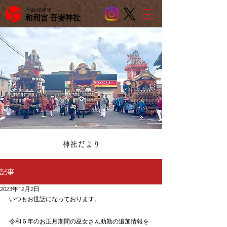
吾妻の総鎮守
和利宮 吾妻神社
​神社だより
記事
2023年12月2日
いつもお世話になっております。
令和６年のお正月期間の巫女さん助勤の追加情報を