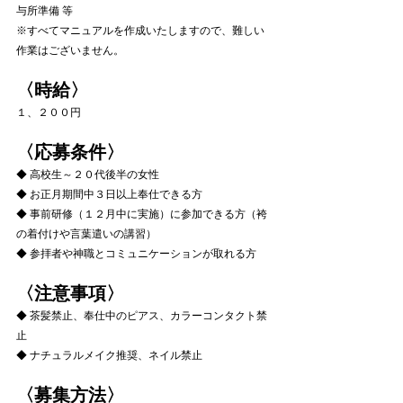
与所準備 等
※すべてマニュアルを作成いたしますので、難しい
作業はございません。
〈時給〉
１、２００円
〈応募条件〉
◆ 高校生～２０代後半の女性
◆ お正月期間中３日以上奉仕できる方
◆ 事前研修（１２月中に実施）に参加できる方（袴
の着付けや言葉遣いの講習）
◆ 参拝者や神職とコミュニケーションが取れる方
〈注意事項〉
◆ 茶髪禁止、奉仕中のピアス、カラーコンタクト禁
止
◆ ナチュラルメイク推奨、ネイル禁止
〈募集方法〉