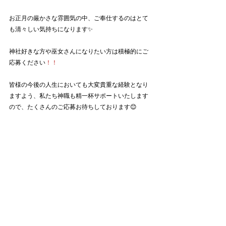
お正月の厳かさな雰囲気の中、ご奉仕するのはとて
も清々しい気持ちになります✨
神社好きな方や巫女さんになりたい方は積極的にご
応募ください
！！
皆様の今後の人生においても大変貴重な経験となり
ますよう、私たち神職も精一杯サポートいたします
ので、たくさんのご応募お待ちしております😊