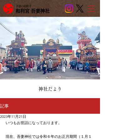
吾妻の総鎮守
和利宮 吾妻神社
​神社だより
記事
2023年11月21日
いつもお世話になっております。
現在、吾妻神社では令和６年のお正月期間（１月１