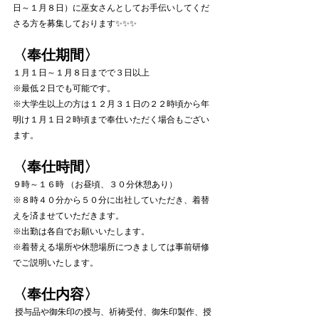
日～１月８日）に巫女さんとしてお手伝いしてくだ
さる方を募集しております✨✨✨
〈奉仕期間〉
１月１日～１月８日までで３日以上
※最低２日でも可能です。
※大学生以上の方は１２月３１日の２２時頃から年
明け１月１日２時頃まで奉仕いただく場合もござい
ます。
〈奉仕時間〉
９時～１６時 （お昼頃、３０分休憩あり）
※８時４０分から５０分に出社していただき、着替
えを済ませていただきます。
※出勤は各自でお願いいたします。
※着替える場所や休憩場所につきましては事前研修
でご説明いたします。
〈奉仕内容〉
 授与品や御朱印の授与、祈祷受付、御朱印製作、授