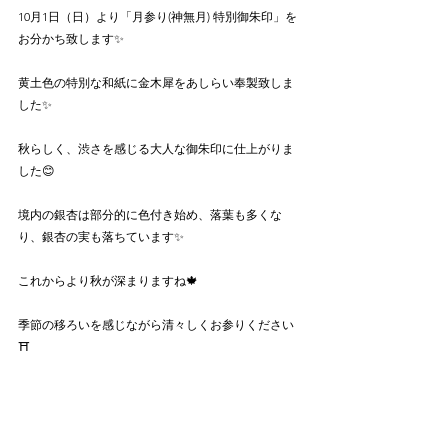
10月1日（日）より「月参り(神無月) 特別御朱印」を
お分かち致します✨
黄土色の特別な和紙に金木犀をあしらい奉製致しま
した✨
秋らしく、渋さを感じる大人な御朱印に仕上がりま
した😊
境内の銀杏は部分的に色付き始め、落葉も多くな
り、銀杏の実も落ちています✨
これからより秋が深まりますね🍁
季節の移ろいを感じながら清々しくお参りください
⛩️