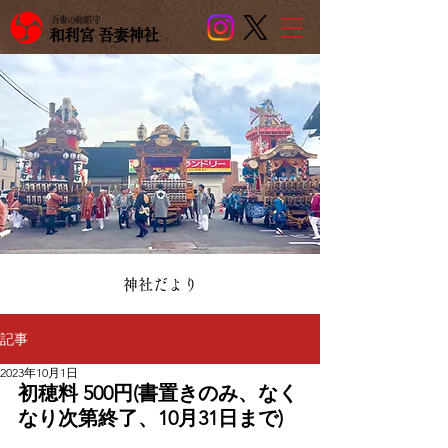
吾妻の総鎮守
和利宮 吾妻神社
​神社だより
記事
2023年10月1日
初穂料 500円(書置きのみ、なく
なり次第終了、10月31日まで)